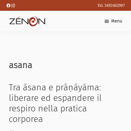
Passa
Facebook
Instagram
Tel. 3492462987
al
contenuto
Menu
principale
asana
Tra āsana e prāṇāyāma:
liberare ed espandere il
respiro nella pratica
corporea