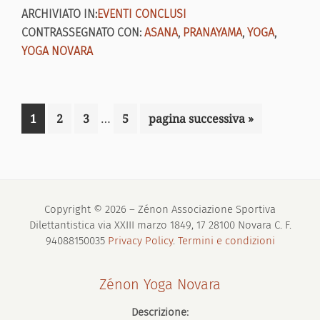
ARCHIVIATO IN:
EVENTI CONCLUSI
CONTRASSEGNATO CON:
ASANA
,
PRANAYAMA
,
YOGA
,
YOGA NOVARA
Pagine
Pagina
Pagina
Pagina
Pagina
Vai
1
2
3
…
5
pagina successiva »
interim
alla
omesse
Copyright © 2026 – Zénon Associazione Sportiva
Dilettantistica via XXIII marzo 1849, 17 28100 Novara C. F.
94088150035
Privacy Policy
.
Termini e condizioni
Zénon Yoga Novara
Descrizione: