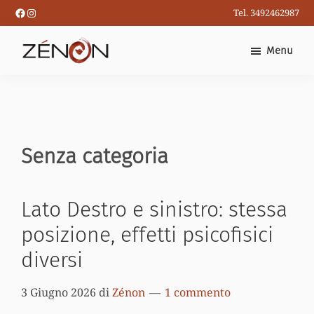
Passa
Facebook
Instagram
Tel. 3492462987
al
contenuto
Menu
principale
Senza categoria
Lato Destro e sinistro: stessa
posizione, effetti psicofisici
diversi
3 Giugno 2026
di
Zénon
1 commento