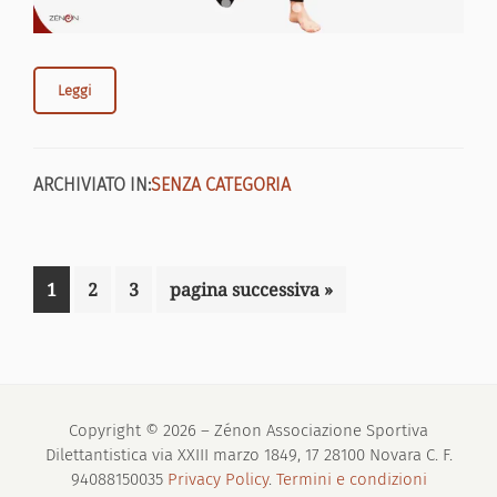
Leggi
ARCHIVIATO IN:
SENZA CATEGORIA
Pagina
Pagina
Pagina
Vai
1
2
3
pagina successiva »
alla
Copyright © 2026 – Zénon Associazione Sportiva
Dilettantistica via XXIII marzo 1849, 17 28100 Novara C. F.
94088150035
Privacy Policy
.
Termini e condizioni