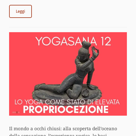
Leggi
ARCHIVIATO IN:
SENZA CATEGORIA
Il mondo a occhi chiusi: alla scoperta dell’oceano
della sensazione, l’esperienza yogica, le basi