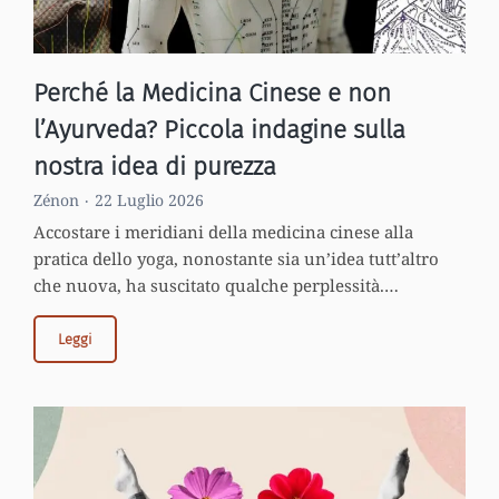
Perché la Medicina Cinese e non
l’Ayurveda? Piccola indagine sulla
nostra idea di purezza
Zénon
22 Luglio 2026
Accostare i meridiani della medicina cinese alla
pratica dello yoga, nonostante sia un’idea tutt’altro
che nuova, ha suscitato qualche perplessità.…
Leggi
Perché
la
Medicina
Cinese
e
non