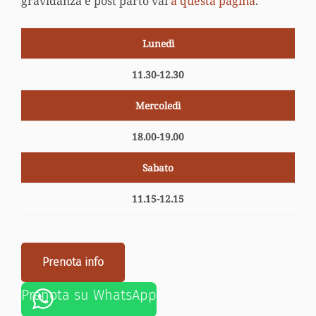
gravidanza e post parto vai
a questa pagina
.
Lunedì
11.30-12.30
Mercoledì
18.00-19.00
Sabato
11.15-12.15
Prenota info
Prenota su WhatsApp