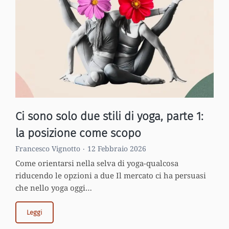
l’Ayurveda?
Piccola
indagine
sulla
nostra
idea
di
purezza
Ci sono solo due stili di yoga, parte 1:
la posizione come scopo
Francesco Vignotto
12 Febbraio 2026
Come orientarsi nella selva di yoga-qualcosa
riducendo le opzioni a due Il mercato ci ha persuasi
che nello yoga oggi…
Leggi
Ci