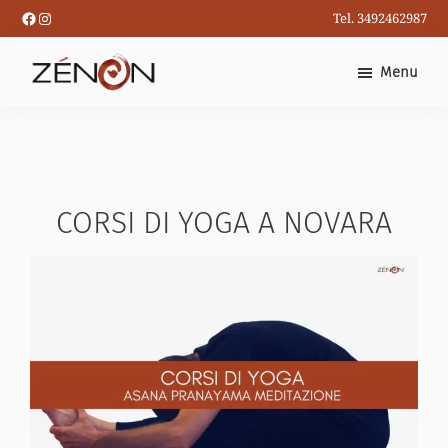
Passa
Facebook
Instagram
Tel. 3492462987
al
contenuto
Menu
principale
CORSI DI YOGA A NOVARA