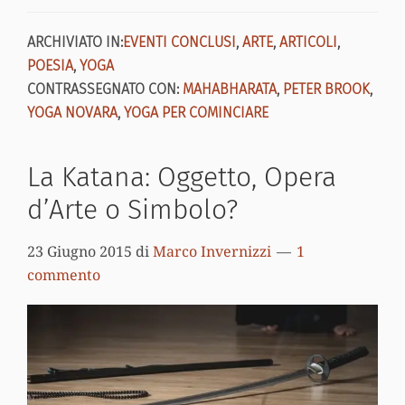
ARCHIVIATO IN:
EVENTI CONCLUSI
,
ARTE
,
ARTICOLI
,
POESIA
,
YOGA
CONTRASSEGNATO CON:
MAHABHARATA
,
PETER BROOK
,
YOGA NOVARA
,
YOGA PER COMINCIARE
La Katana: Oggetto, Opera
d’Arte o Simbolo?
23 Giugno 2015
di
Marco Invernizzi
1
commento