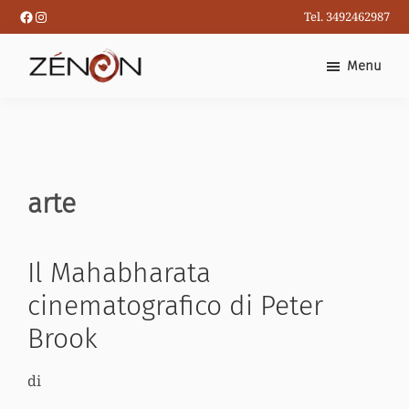
Passa
Facebook
Instagram
Tel. 3492462987
al
contenuto
Menu
principale
arte
Il Mahabharata
cinematografico di Peter
Brook
di