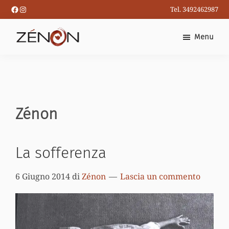
Passa
Facebook
Instagram
Tel. 3492462987
al
contenuto
Menu
principale
Zénon
La sofferenza
6 Giugno 2014
di
Zénon
Lascia un commento