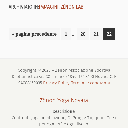
ARCHIVIATO IN:
IMMAGINI
,
ZÉNON LAB
Pagine
Vai
Pagina
Pagina
Pagina
Pagina
«
pagina precedente
1
…
20
21
22
interim
alla
omesse
Copyright © 2026 – Zénon Associazione Sportiva
Dilettantistica via XXIII marzo 1849, 17 28100 Novara C. F.
94088150035
Privacy Policy
.
Termini e condizioni
Zénon Yoga Novara
Descrizione:
Centro di yoga, meditazione, Qi Gong e Taijiquan. Corsi
per ogni età e ogni livello.