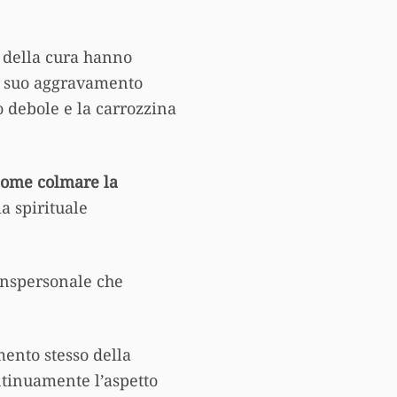
i della cura hanno
al suo aggravamento
o debole e la carrozzina
come colmare la
sia spirituale
ranspersonale che
ento stesso della
ntinuamente l’aspetto