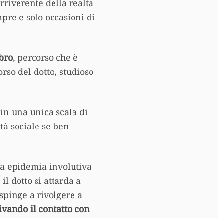
irriverente della realtà
mpre e solo occasioni di
ibro
, percorso che è
rso del dotto, studioso
o in una unica scala di
ità sociale se ben
lla epidemia involutiva
l dotto si attarda a
 spinge a rivolgere a
ivando il contatto con