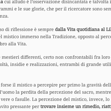
na
cui alludo è l’osservazione disincantata e talvolta 
rammi e le sue glorie, che per il ricercatore sono se
enza.
rso di riflessione è sempre
dalla Vita quotidiana al L
l mistico immerso nella Tradizione, opposto al perco
bro alla Vita.
ue mestieri differenti, certo non confrontabili fra lor
icoltà, insidie e realizzazioni, entrambi di grande util
 forse il mistico a percepire per primo la gravità de
l’uomo la perdita della percezione del sacro, mentre i
vere o fasulle. La percezione del mistico, invece, lo
nvito pressante per
trovare insieme un rimedio, riatt