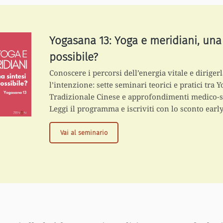
Yogasana 13: Yoga e meridiani, una 
possibile?
Conoscere i percorsi dell’energia vitale e diriger
l’intenzione: sette seminari teorici e pratici tra 
Tradizionale Cinese e approfondimenti medico-sc
Leggi il programma e iscriviti con lo sconto early
Yogasana
Vai al seminario
13:
Yoga
e
meridiani,
una
sintesi
possibile?