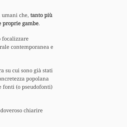
li umani che,
tanto più
le proprie gambe
.
o focalizzare
urale contemporanea e
ra su cui sono già stati
concretezza popolana
e fonti (o pseudofonti)
 doveroso chiarire