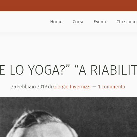
Home
Corsi
Eventi
Chi siamo
 LO YOGA?” “A RIABILIT
26 Febbraio 2019
di
Giorgio Invernizzi
1 commento