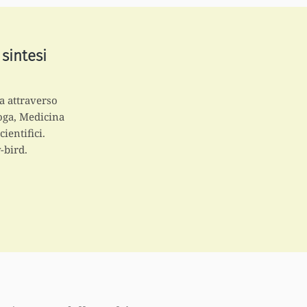
sintesi
la attraverso
Yoga, Medicina
ientifici.
-bird.