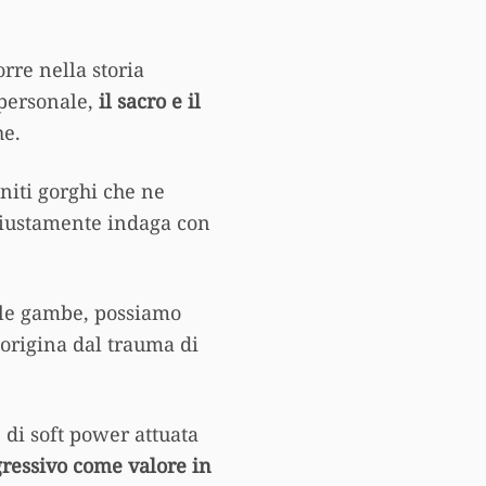
rre nella storia
spersonale,
il sacro e il
he.
niti gorghi che ne
 giustamente indaga con
elle gambe, possiamo
 origina dal trauma di
 di soft power attuata
ogressivo come valore in