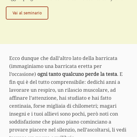
Yogasana
Vai al seminario
13:
Yoga
e
meridiani,
una
sintesi
Ecco dunque che dall’altro lato della barricata
possibile?
(immaginiamo una barricata eretta per
l’occasione)
ogni tanto qualcuno perde la testa
. E
fin qui è del tutto comprensibile: dedichi anni a
lavorare un respiro, un rilascio muscolare, ad
affinare l’attenzione, hai studiato e hai fatto
centinaia, forse migliaia di chilometri; magari
insegni e i tuoi allievi sono pochi, però noti con
soddisfazione che piano piano cominciano a
provare piacere nel silenzio, nell’ascoltarsi, li vedi