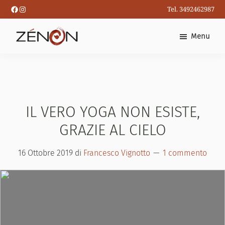
Passa
Facebook
Instagram
Tel. 3492462987
al
contenuto
Menu
principale
IL VERO YOGA NON ESISTE,
GRAZIE AL CIELO
16 Ottobre 2019
di
Francesco Vignotto
1 commento