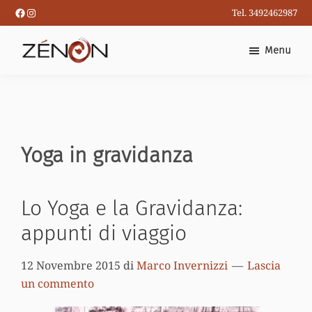
Passa
Facebook
Instagram
Tel. 3492462987
al
contenuto
Menu
principale
Yoga in gravidanza
Lo Yoga e la Gravidanza:
appunti di viaggio
12 Novembre 2015
di
Marco Invernizzi
Lascia
un commento