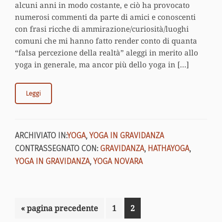
alcuni anni in modo costante, e ciò ha provocato
numerosi commenti da parte di amici e conoscenti
con frasi ricche di ammirazione/curiosità/luoghi
comuni che mi hanno fatto render conto di quanta
“falsa percezione della realtà” aleggi in merito allo
yoga in generale, ma ancor più dello yoga in […]
Leggi
ARCHIVIATO IN:
YOGA
,
YOGA IN GRAVIDANZA
CONTRASSEGNATO CON:
GRAVIDANZA
,
HATHAYOGA
,
YOGA IN GRAVIDANZA
,
YOGA NOVARA
Vai
Pagina
Pagina
«
pagina precedente
1
2
alla