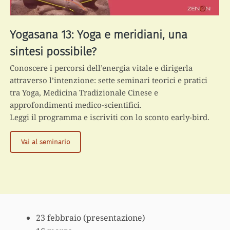
Yogasana 13: Yoga e meridiani, una
sintesi possibile?
Conoscere i percorsi dell’energia vitale e dirigerla
attraverso l’intenzione: sette seminari teorici e pratici
tra Yoga, Medicina Tradizionale Cinese e
approfondimenti medico-scientifici.
Leggi il programma e iscriviti con lo sconto early-bird.
Yogasana
Vai al seminario
13:
Yoga
e
meridiani,
una
sintesi
23 febbraio (presentazione)
possibile?