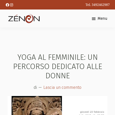
Passa
Facebook
Instagram
Tel. 3492462987
al
contenuto
Menu
principale
YOGA AL FEMMINILE: UN
PERCORSO DEDICATO ALLE
DONNE
di
Lascia un commento