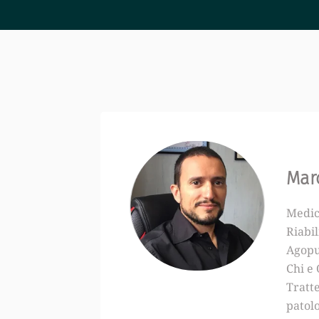
Marc
Medico
Riabil
Agopu
Chi e
Tratte
patolo