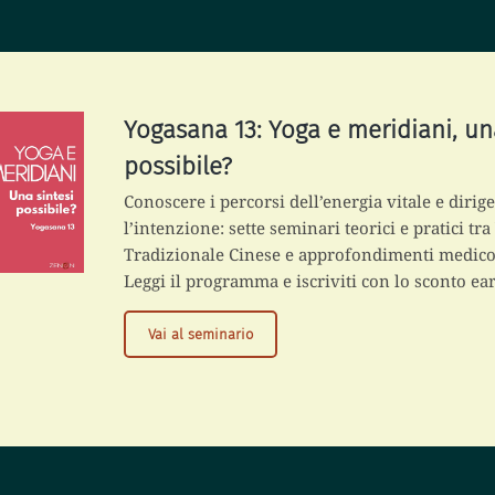
Yogasana 13: Yoga e meridiani, un
possibile?
Conoscere i percorsi dell’energia vitale e dirig
l’intenzione: sette seminari teorici e pratici tr
Tradizionale Cinese e approfondimenti medico-s
Leggi il programma e iscriviti con lo sconto ear
Y
Vai al seminario
o
g
a
s
a
n