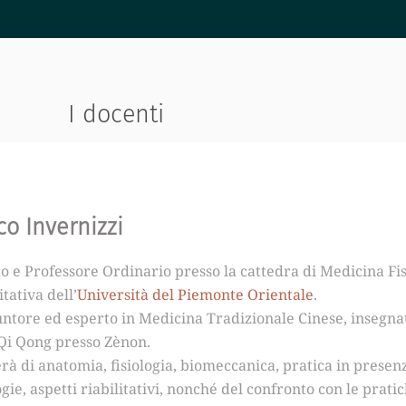
a
1
3
:
Y
o
I docenti
g
a
e
m
e
r
o Invernizzi
i
d
i
 e Professore Ordinario presso la cattedra di Medicina Fis
a
itativa dell’
Università del Piemonte Orientale
.
n
ntore ed esperto in Medicina Tradizionale Cinese, insegnat
i
 Qi Qong presso Zènon.
,
rà di anatomia, fisiologia, biomeccanica, pratica in presen
u
n
gie, aspetti riabilitativi, nonché del confronto con le prati
a