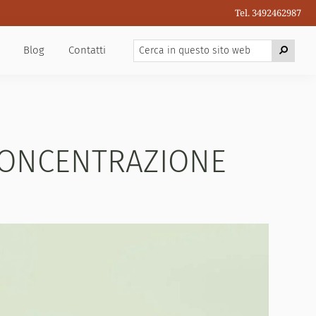
Tel. 3492462987
Cerca
Cerca
Blog
Contatti
in
questo
sito
web
 CONCENTRAZIONE