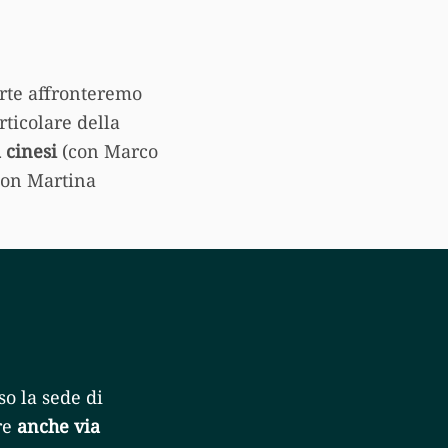
arte affronteremo
rticolare della
 cinesi
(con Marco
on Martina
so la sede di
re
anche via