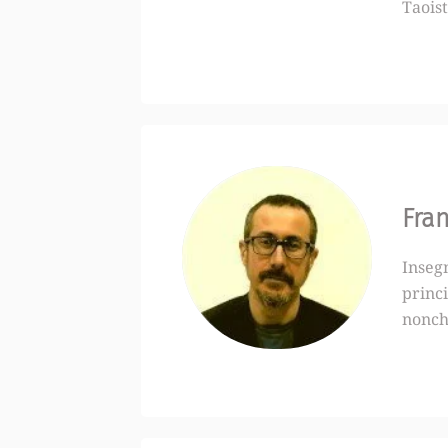
Taoist
Fra
Insegn
princ
nonché