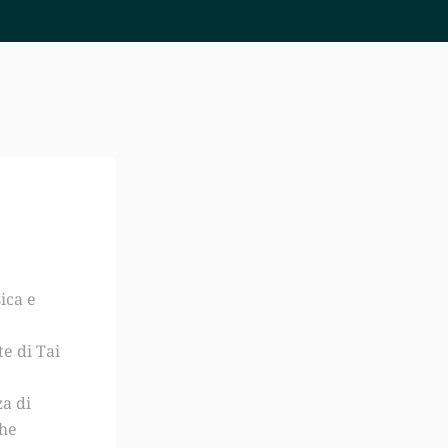
ica e
e di Tai
za di
che