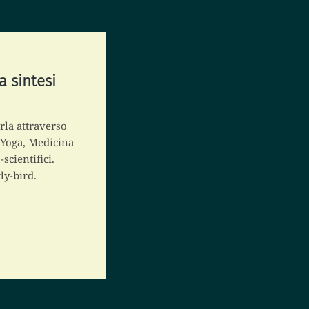
a sintesi
erla attraverso
a Yoga, Medicina
cientifici.
ly-bird.