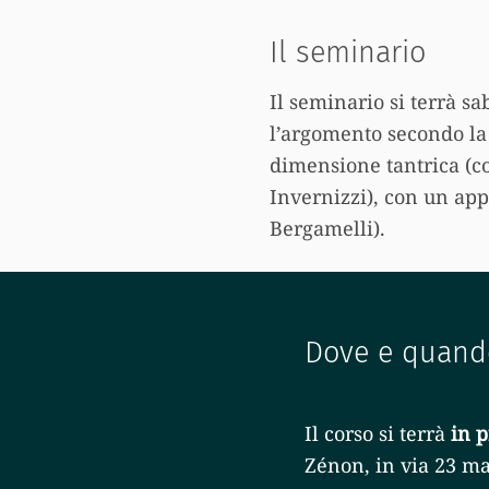
Il seminario
Il seminario si terrà s
l’argomento secondo la 
dimensione tantrica (c
Invernizzi), con un ap
Bergamelli).
Dove e quando
Il corso si terrà
in 
Zénon, in via 23 ma