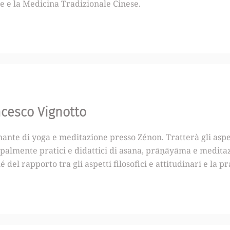
e e la Medicina Tradizionale Cinese.
s
i
n
t
e
s
i
p
o
s
ncesco Vignotto
s
i
ante di yoga e meditazione presso Zénon. Tratterà gli aspe
b
i
ipalmente pratici e didattici di asana, prāṇāyāma e medita
l
 del rapporto tra gli aspetti filosofici e attitudinari e la pr
e
?