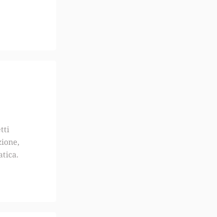
tti
zione,
atica.