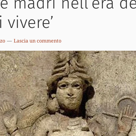
e madri nell’era de
 vivere’
zzo
Lascia un commento