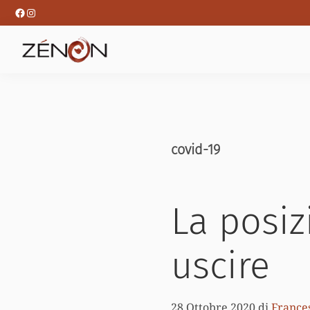
Passa
Passa
Facebook
Instagram
alla
al
navigazione
contenuto
primaria
principale
covid-19
La posiz
uscire
28 Ottobre 2020
di
France