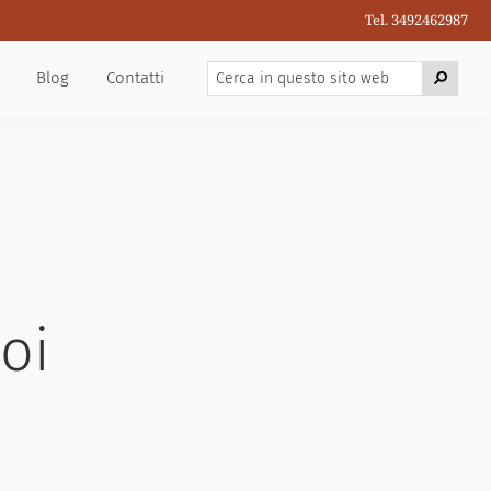
Tel. 3492462987
Cerca
Cerca
Blog
Contatti
in
questo
sito
web
oi