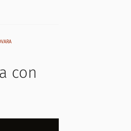
OVARA
ga con