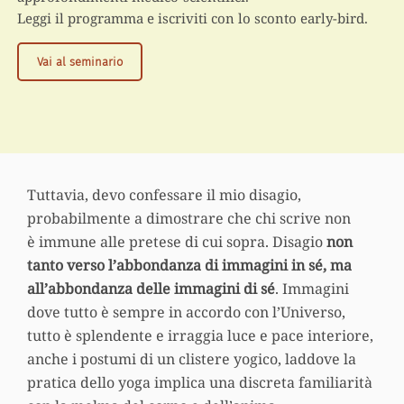
Leggi il programma e iscriviti con lo sconto early-bird.
Yogasana
Vai al seminario
13:
Yoga
e
meridiani,
una
sintesi
Tuttavia, devo confessare il mio disagio,
possibile?
probabilmente a dimostrare che chi scrive non
è immune alle pretese di cui sopra. Disagio
non
tanto verso l’abbondanza di immagini in sé, ma
all’abbondanza delle immagini di sé
. Immagini
dove tutto è sempre in accordo con l’Universo,
tutto è splendente e irraggia luce e pace interiore,
anche i postumi di un clistere yogico, laddove la
pratica dello yoga implica una discreta familiarità