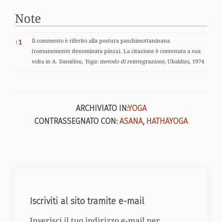
Note
Note
Il commento è riferito alla postura paschimottanāsana
↑
1
(comunemente denominata pinza). La citazione è contenuta a sua
volta in A. Daniélou,
Yoga: metodo di reintegrazione
, Ubaldini, 1974
ARCHIVIATO IN:
YOGA
CONTRASSEGNATO CON:
ASANA
,
HATHAYOGA
Iscriviti al sito tramite e-mail
Inserisci il tuo indirizzo e-mail per