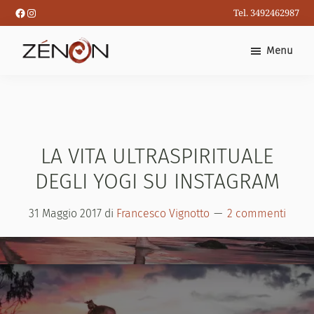
Passa
Facebook
Instagram
Tel. 3492462987
al
contenuto
Menu
principale
LA VITA ULTRASPIRITUALE
DEGLI YOGI SU INSTAGRAM
31 Maggio 2017
di
Francesco Vignotto
2 commenti