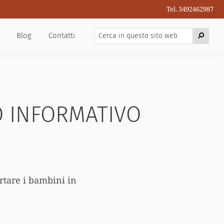
Tel. 3492462987
Cerca
Cerca
Blog
Contatti
in
questo
sito
web
RO INFORMATIVO
ortare i bambini in