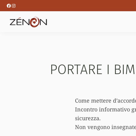
Passa
Passa
Facebook
Instagram
alla
al
navigazione
contenuto
primaria
principale
PORTARE I BIM
Come mettere d’accord
Incontro informativo gr
sicurezza.
Non vengono insegnate