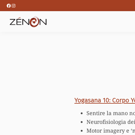
Passa
Passa
Facebook
Instagram
alla
al
navigazione
contenuto
primaria
principale
Yogasana 10: Corpo Y
Sentire la mano no
Neurofisiologia de
Motor imagery e ‘m