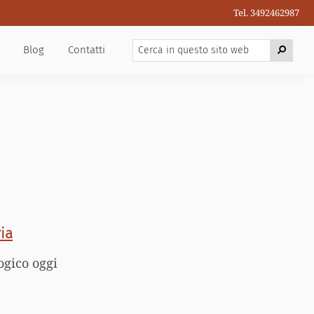
Tel. 3492462987
Cerca
Cerca
Blog
Contatti
in
questo
sito
web
ia
ogico oggi