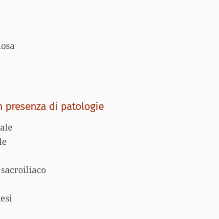
iosa
n presenza di patologie
iale
le
 sacroiliaco
esi