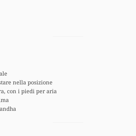
ale
stare nella posizione
ra, con i piedi per aria
amma
 bandha