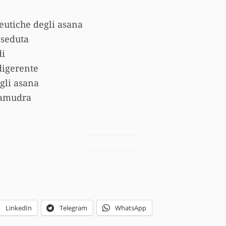
eutiche degli asana
 seduta
di
digerente
gli asana
hamudra
LinkedIn
Telegram
WhatsApp