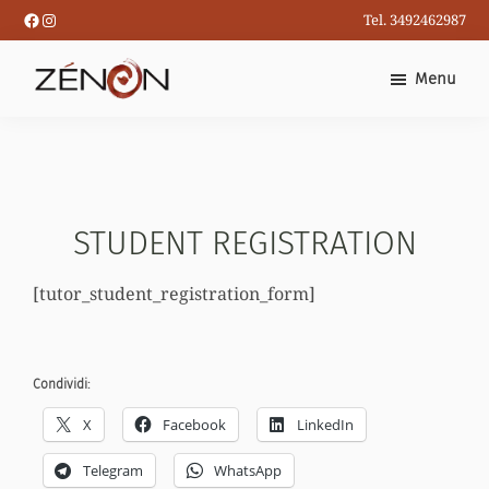
Passa
Facebook
Instagram
Tel. 3492462987
al
contenuto
Menu
principale
STUDENT REGISTRATION
[tutor_student_registration_form]
Condividi:
X
Facebook
LinkedIn
Telegram
WhatsApp